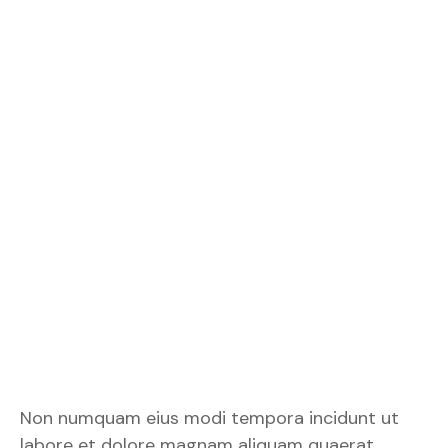
Non numquam eius modi tempora incidunt ut
labore et dolore magnam aliquam quaerat