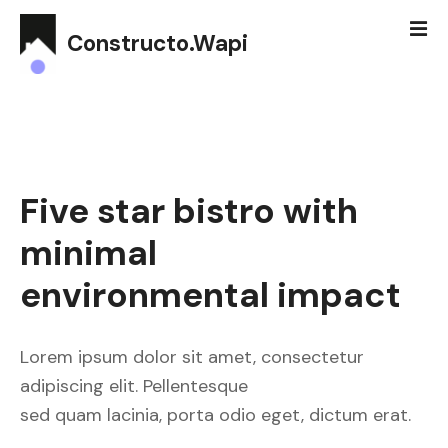
S
k
Constructo.Wapi
i
p
t
o
c
o
Five star bistro with
n
t
minimal
e
n
environmental impact
t
Lorem ipsum dolor sit amet, consectetur
adipiscing elit. Pellentesque
sed quam lacinia, porta odio eget, dictum erat.