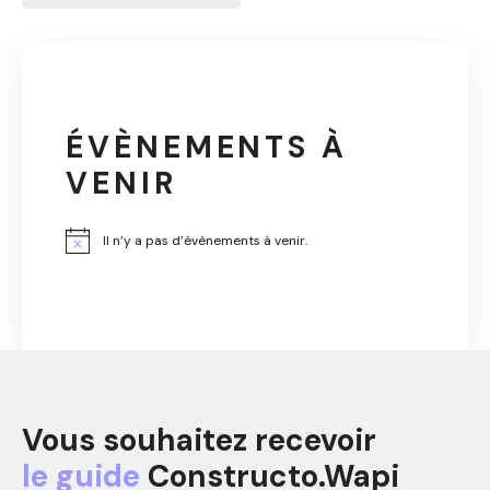
ÉVÈNEMENTS À
VENIR
Il n’y a pas d’évènements à venir.
N
o
t
i
c
e
Vous souhaitez recevoir
le guide
Constructo.Wapi