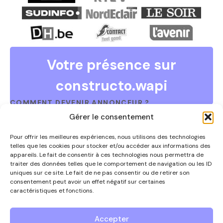
Votre présence sur
constructo.wapi
COMMENT DEVENIR ANNONCEUR ?
Vous souhaitez devenir annonceur et faire partie de ce
Gérer le consentement
guide ?
Contactez-nous par téléphone au 0497/67.09.54 ou
Pour offrir les meilleures expériences, nous utilisons des technologies
telles que les cookies pour stocker et/ou accéder aux informations des
via
info@constructowapi.be
appareils. Le fait de consentir à ces technologies nous permettra de
traiter des données telles que le comportement de navigation ou les ID
uniques sur ce site. Le fait de ne pas consentir ou de retirer son
consentement peut avoir un effet négatif sur certaines
caractéristiques et fonctions.
Nous contacter
Accepter