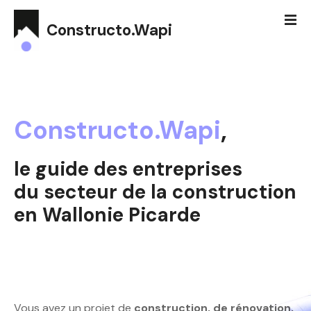
S
k
Constructo.Wapi
i
p
t
o
c
Constructo.Wapi
,
o
n
t
le guide des entreprises
e
du secteur de la construction
n
t
en Wallonie Picarde
Vous avez un projet de
construction, de rénovation,