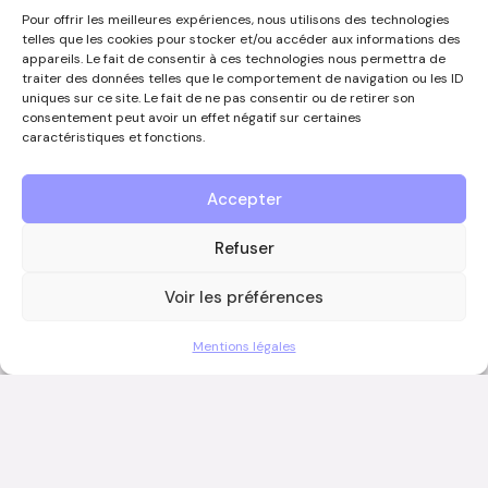
1/40
Pour offrir les meilleures expériences, nous utilisons des technologies
telles que les cookies pour stocker et/ou accéder aux informations des
appareils. Le fait de consentir à ces technologies nous permettra de
traiter des données telles que le comportement de navigation ou les ID
Votre présence sur
uniques sur ce site. Le fait de ne pas consentir ou de retirer son
consentement peut avoir un effet négatif sur certaines
constructo.wapi
caractéristiques et fonctions.
COMMENT DEVENIR ANNONCEUR ?
Accepter
Vous souhaitez devenir annonceur et faire partie de ce
guide ?
Refuser
Contactez-nous par téléphone au 0497/67.09.54 ou
via
info@constructowapi.be
Voir les préférences
Mentions légales
Nous contacter
Le guide des entreprises
de référence