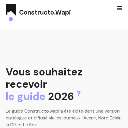
S
k
Constructo.Wapi
i
p
t
o
c
o
n
t
Vous souhaitez
e
n
recevoir
t
?
le guide
2026
Le guide Constructo.wapi a été édité dans une version
catalogue et diffusé via les journaux l’Avenir, Nord Eclair,
la DH et Le Soir.