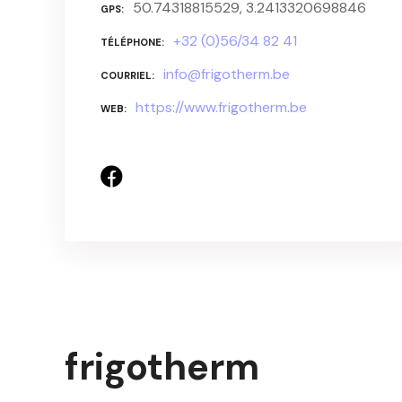
50.74318815529, 3.2413320698846
GPS
+32 (0)56/34 82 41
TÉLÉPHONE
info@frigotherm.be
COURRIEL
https://www.frigotherm.be
WEB
frigotherm