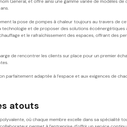
e renom General, et offre ainsi une gamme variée de modèles d
 ans.
alement la pose de pompes à chaleur toujours au travers de 
 la technologie et de proposer des solutions écoénergétiques
e chauffage et le rafraîchissement des espaces, offrant des p
harge de rencontrer les clients sur place pour un premier éc
tes.
ion parfaitement adaptée à l’espace et aux exigences de cha
es atouts
 polyvalente, où chaque membre excelle dans sa spécialité tou
laborateur permet à l’entreprise d’offrir un service continu à