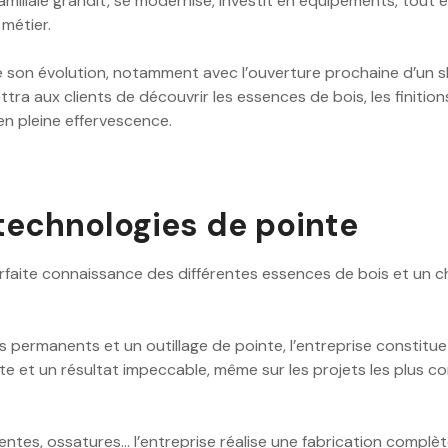
amiliale grandit, se modernise, investit en équipements, tout e
 métier.
ire son évolution, notamment avec l’ouverture prochaine d’un 
tra aux clients de découvrir les essences de bois, les finition
en pleine effervescence.
technologies de pointe
rfaite connaissance des différentes essences de bois et un ch
s permanents et un outillage de pointe, l’entreprise constitue
nte et un résultat impeccable, même sur les projets les plus 
ntes, ossatures… l’entreprise réalise une fabrication complète