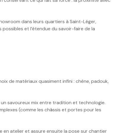
n conservant ce qui fait sa force : la proximité avec
showroom dans leurs quartiers à Saint-Léger,
s possibles et l’étendue du savoir-faire de la
oix de matériaux quasiment infini : chêne, padouk,
 un savoureux mix entre tradition et technologie.
complexes (comme les châssis et portes pour les
 en atelier et assure ensuite la pose sur chantier