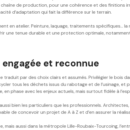
 chaîne de production, pour une cohérence et des finitions irr
té d’adaptation qui fait la différence sur le terrain.
tement en atelier. Peinture, laquage, traitements spécifiques…
d’offrir une tenue durable et une protection optimale, notammen
e engagée et reconnue
 traduit par des choix clairs et assumés. Privilégier le bois 
cycler tous les déchets issus du rabotage et de l’usinage, et
 phase avec les enjeux actuels, mais surtout fidèle à l’espri
ssi bien les particuliers que les professionnels. Architectes, 
e de concevoir un projet de A à Z et d’en assurer la réalisati
dre, mais aussi dans la métropole Lille-Roubaix-Tourcoing, l’e