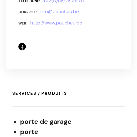
+32(0)68/28 36 57
TÉLÉPHONE
info@paucheu.be
COURRIEL
http://www.paucheu.be
WEB
SERVICES / PRODUITS
porte de garage
porte