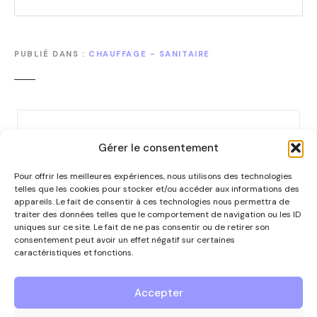
PUBLIÉ DANS
CHAUFFAGE - SANITAIRE
N
a
Gérer le consentement
v
Pour offrir les meilleures expériences, nous utilisons des technologies
i
telles que les cookies pour stocker et/ou accéder aux informations des
appareils. Le fait de consentir à ces technologies nous permettra de
g
traiter des données telles que le comportement de navigation ou les ID
a
uniques sur ce site. Le fait de ne pas consentir ou de retirer son
consentement peut avoir un effet négatif sur certaines
t
caractéristiques et fonctions.
Nous contacter
i
Accepter
o