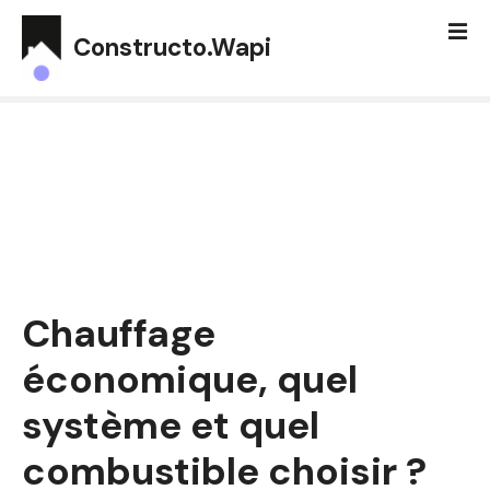
S
k
Constructo.Wapi
i
p
t
o
c
o
n
t
e
n
Chauffage
t
économique, quel
système et quel
combustible choisir ?