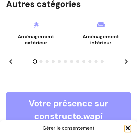
Autres catégories
e
s
s
Aménagement
Aménagement
a
extérieur
intérieur
g
e
s
Votre présence sur
constructo.wapi
COMMENT DEVENIR ANNONCEUR ?
Gérer le consentement
Vous souhaitez devenir annonceur et faire partie de ce