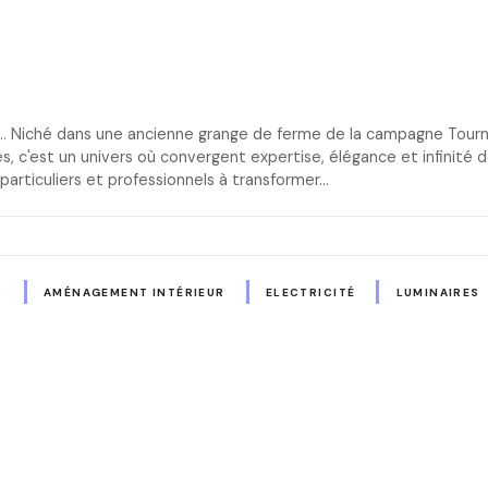
e… Niché dans une ancienne grange de ferme de la campagne Tourn
, c'est un univers où convergent expertise, élégance et infinité d
particuliers et professionnels à transformer…
R
AMÉNAGEMENT INTÉRIEUR
ELECTRICITÉ
LUMINAIRES