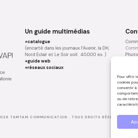
Un guide multimédias
Con
+catalogue
Comme
(encarté dans les journaux l’Avenir, la DH,
Comm
Nord Eclair et Le Soir soit 40.000 ex. )
Photo
+guide web
créat
+réseaux sociaux
Rédac
nce
Pour offrir 
llonie
cookies pou
N
consentir à
comportemen
ou de retir
caractéristi
2026
TAMTAM COMMUNICATION
. TOUS DROITS RÉSERVÉS -
MEN
Ac