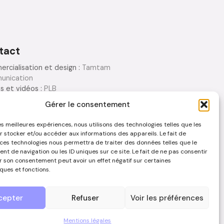
tact
rcialisation et design :
Tamtam
unication
s et vidéos :
PLB
eur.photo.vidéo
Gérer le consentement
tion : Tamtam Communication
les meilleures expériences, nous utilisons des technologies telles que les
r stocker et/ou accéder aux informations des appareils. Le fait de
ous contacter
 ces technologies nous permettra de traiter des données telles que le
t de navigation ou les ID uniques sur ce site. Le fait de ne pas consentir
er son consentement peut avoir un effet négatif sur certaines
ques et fonctions.
TIONS LÉGALES
cepter
Refuser
Voir les préférences
Mentions légales