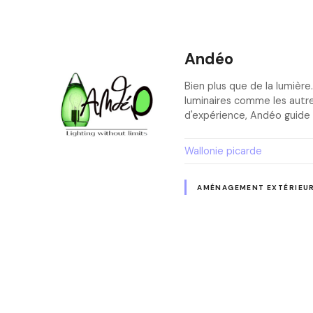
Andéo
Bien plus que de la lumièr
luminaires comme les autres
d'expérience, Andéo guide 
Wallonie picarde
AMÉNAGEMENT EXTÉRIEU
N
a