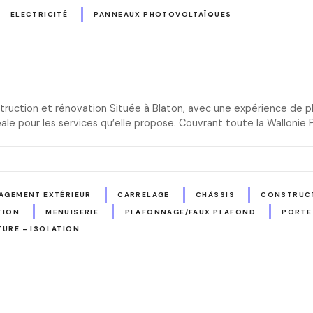
ELECTRICITÉ
PANNEAUX PHOTOVOLTAÏQUES
truction et rénovation Située à Blaton, avec une expérience de plu
éale pour les services qu’elle propose. Couvrant toute la Wallonie
AGEMENT EXTÉRIEUR
CARRELAGE
CHÂSSIS
CONSTRUCT
TION
MENUISERIE
PLAFONNAGE/FAUX PLAFOND
PORTE
TURE – ISOLATION