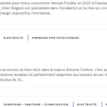
té pensée pour mieux consommer demain Fondée en 2020 à Frasnes 
, Intec Belgium est spécialisée dans l’installation et la mise en c
harge. Aujourd’hui, l’entreprise…
ELECTRICITÉ
PANNEAUX PHOTOVOLTAÏQUES
e au service du bien-être dans la maison Athome Confort, c’est av
olutions durables et parfaitement adaptées aux besoins de ses clie
 de plus de 25…
CHAUFFAGE – SANITAIRE – CLIMATISATION
ELECTRICITÉ