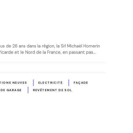
s de 26 ans dans la région, la Srl Michaël Homerin
 Picarde et le Nord de la France, en passant pas…
IONS NEUVES
ELECTRICITÉ
FAÇADE
 DE GARAGE
REVÊTEMENT DE SOL