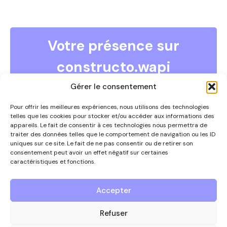
Votre présence sur
constructo.wapi
COMMENT DEVENIR ANNONCEUR ?
Gérer le consentement
Vous souhaitez devenir annonceur et faire partie de ce
guide ?
Pour offrir les meilleures expériences, nous utilisons des technologies
telles que les cookies pour stocker et/ou accéder aux informations des
Contactez-nous par téléphone au 0497/67.09.54 ou
appareils. Le fait de consentir à ces technologies nous permettra de
via
info@constructowapi.be
traiter des données telles que le comportement de navigation ou les ID
uniques sur ce site. Le fait de ne pas consentir ou de retirer son
consentement peut avoir un effet négatif sur certaines
caractéristiques et fonctions.
Nous contacter
Accepter
Le guide des entreprises
Refuser
de référence