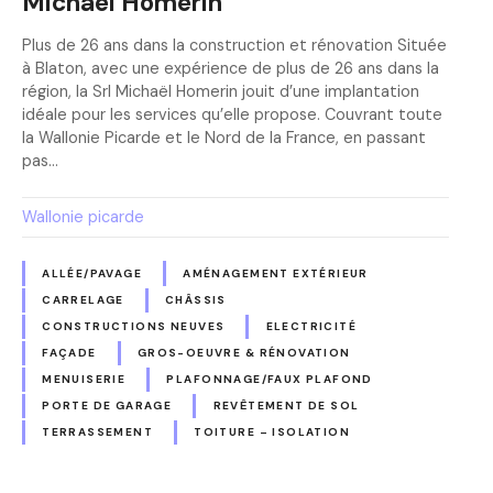
Michaël Homerin
Plus de 26 ans dans la construction et rénovation Située
à Blaton, avec une expérience de plus de 26 ans dans la
région, la Srl Michaël Homerin jouit d’une implantation
idéale pour les services qu’elle propose. Couvrant toute
la Wallonie Picarde et le Nord de la France, en passant
pas…
Wallonie picarde
ALLÉE/PAVAGE
AMÉNAGEMENT EXTÉRIEUR
CARRELAGE
CHÂSSIS
CONSTRUCTIONS NEUVES
ELECTRICITÉ
FAÇADE
GROS-OEUVRE & RÉNOVATION
MENUISERIE
PLAFONNAGE/FAUX PLAFOND
PORTE DE GARAGE
REVÊTEMENT DE SOL
TERRASSEMENT
TOITURE – ISOLATION