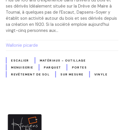
Plus de 100 ans d’expérience dans l’univers du bois et
ses dérivés Idéalement située sur la Drève de Maire à
Tournai, à quelques pas de l’Escaut, Dapsens-Soyer y
établit son activité autour du bois et ses dérivés depuis
sa création en 1920. Si la société emploie aujourd’hui
vingt-cinq personnes aux…
Wallonie picarde
ESCALIER
MATÉRIAUX – OUTILLAGE
MENUISERIE
PARQUET
PORTES
REVÊTEMENT DE SOL
SUR MESURE
VINYLE