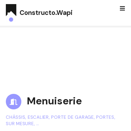
S
k
Constructo.Wapi
i
p
t
o
c
o
n
t
e
n
t
Menuiserie
CHÂSSIS, ESCALIER, PORTE DE GARAGE, PORTES,
SUR MESURE, …