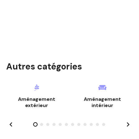
o
n
d
e
s
m
Autres catégories
e
s
s
Aménagement
Aménagement
a
extérieur
intérieur
g
e
s