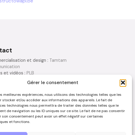
structowapi.be
tact
rcialisation et design :
Tamtam
unication
s et vidéos :
PLB
eur.photo.vidéo
Gérer le consentement
tion : Tamtam Communication
les meilleures expériences, nous utilisons des technologies telles que les
r stocker et/ou accéder aux informations des appareils. Le fait de
ous contacter
 ces technologies nous permettra de traiter des données telles que le
t de navigation ou les ID uniques sur ce site. Le fait de ne pas consentir
er son consentement peut avoir un effet négatif sur certaines
ques et fonctions.
TIONS LÉGALES