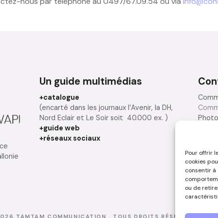
ctez-nous par téléphone au 0497/67.09.54 ou via
info@con
Un guide multimédias
Con
+catalogue
Comme
(encarté dans les journaux l’Avenir, la DH,
Comm
Nord Eclair et Le Soir soit 40.000 ex. )
Photo
+guide web
créat
+réseaux sociaux
Rédac
nce
Pour offrir 
llonie
cookies pou
N
consentir à
comportemen
ou de retir
caractéristi
2026
TAMTAM COMMUNICATION
. TOUS DROITS RÉSERVÉS -
MEN