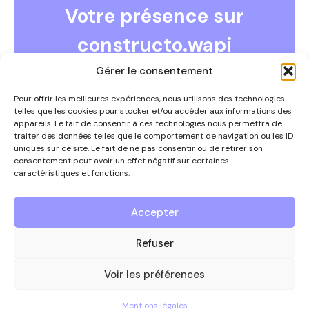
Votre présence sur
constructo.wapi
COMMENT DEVENIR ANNONCEUR ?
Gérer le consentement
Vous souhaitez devenir annonceur et faire partie de ce
guide ?
Pour offrir les meilleures expériences, nous utilisons des technologies
telles que les cookies pour stocker et/ou accéder aux informations des
Contactez-nous par téléphone au 0497/67.09.54 ou
appareils. Le fait de consentir à ces technologies nous permettra de
via
info@constructowapi.be
traiter des données telles que le comportement de navigation ou les ID
uniques sur ce site. Le fait de ne pas consentir ou de retirer son
consentement peut avoir un effet négatif sur certaines
caractéristiques et fonctions.
Nous contacter
Accepter
Le guide des entreprises
Refuser
de référence
du secteur de la
Voir les préférences
construction en Wallonie
picarde
Mentions légales