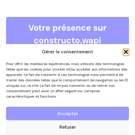
Votre présence sur
constructo.wapi
COMMENT DEVENIR ANNONCEUR ?
Gérer le consentement
Vous souhaitez devenir annonceur et faire partie de ce
guide ?
Pour offrir les meilleures expériences, nous utilisons des technologies
telles que les cookies pour stocker et/ou accéder aux informations des
Contactez-nous par téléphone au 0497/67.09.54 ou
appareils. Le fait de consentir à ces technologies nous permettra de
via
info@constructowapi.be
traiter des données telles que le comportement de navigation ou les ID
uniques sur ce site. Le fait de ne pas consentir ou de retirer son
consentement peut avoir un effet négatif sur certaines
caractéristiques et fonctions.
Nous contacter
Accepter
Le guide des entreprises
Refuser
de référence