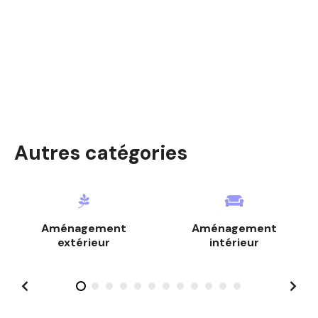
o
n
d
e
s
m
Autres catégories
e
s
s
Aménagement
Aménagement
a
extérieur
intérieur
g
e
s