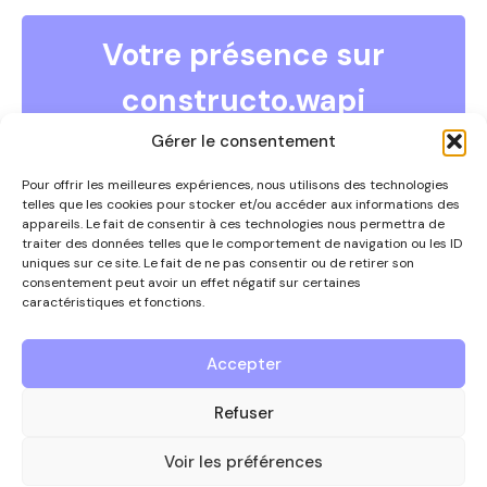
Votre présence sur
constructo.wapi
COMMENT DEVENIR ANNONCEUR ?
Gérer le consentement
Vous souhaitez devenir annonceur et faire partie de ce
guide ?
Pour offrir les meilleures expériences, nous utilisons des technologies
telles que les cookies pour stocker et/ou accéder aux informations des
Contactez-nous par téléphone au 0497/67.09.54 ou
appareils. Le fait de consentir à ces technologies nous permettra de
via
info@constructowapi.be
traiter des données telles que le comportement de navigation ou les ID
uniques sur ce site. Le fait de ne pas consentir ou de retirer son
consentement peut avoir un effet négatif sur certaines
caractéristiques et fonctions.
Nous contacter
Accepter
Le guide des entreprises
Refuser
de référence
du secteur de la
Voir les préférences
construction en Wallonie