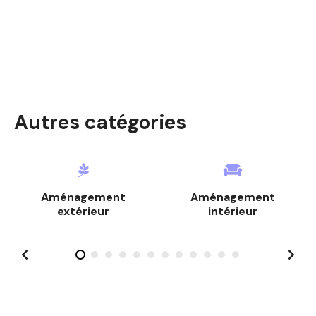
n
d
e
s
m
Autres catégories
e
s
s
Aménagement
Aménagement
a
extérieur
intérieur
g
e
s