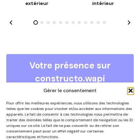
extérieur
intérieur
g
e
s
Votre présence sur
constructo.wapi
COMMENT DEVENIR ANNONCEUR ?
Gérer le consentement
Vous souhaitez devenir annonceur et faire partie de ce
guide ?
Pour offrir les meilleures expériences, nous utilisons des technologies
telles que les cookies pour stocker et/ou accéder aux informations des
Contactez-nous par téléphone au 0497/67.09.54 ou
appareils. Le fait de consentir à ces technologies nous permettra de
via
info@constructowapi.be
traiter des données telles que le comportement de navigation ou les ID
uniques sur ce site. Le fait de ne pas consentir ou de retirer son
consentement peut avoir un effet négatif sur certaines
caractéristiques et fonctions.