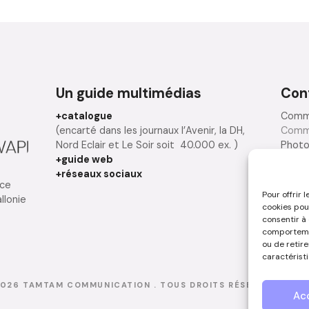
Un guide multimédias
Con
+catalogue
Comme
(encarté dans les journaux l’Avenir, la DH,
Comm
Nord Eclair et Le Soir soit 40.000 ex. )
Photo
+guide web
créat
+réseaux sociaux
Rédac
nce
Pour offrir 
llonie
cookies pou
N
consentir à
comportemen
ou de retir
caractéristi
2026
TAMTAM COMMUNICATION
. TOUS DROITS RÉSERVÉS -
MEN
Ac