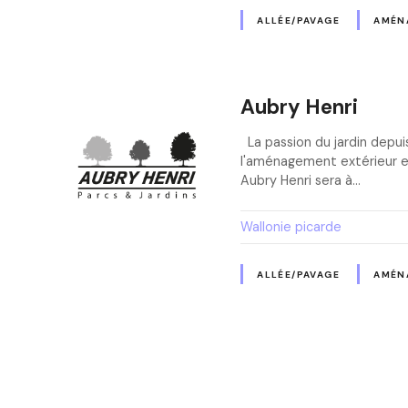
ALLÉE/PAVAGE
AMÉN
Aubry Henri
La passion du jardin depui
l'aménagement extérieur et
Aubry Henri sera à…
Wallonie picarde
ALLÉE/PAVAGE
AMÉN
N