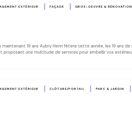
AGEMENT EXTÉRIEUR
FAÇADE
GROS-OEUVRE & RÉNOVATIO
s maintenant 19 ans Aubry Henri fêtera cette année, les 19 ans de
 proposant une multitude de services pour embellir vos extérieur
AGEMENT EXTÉRIEUR
CLÔTURE/PORTAIL
PARC & JARDIN