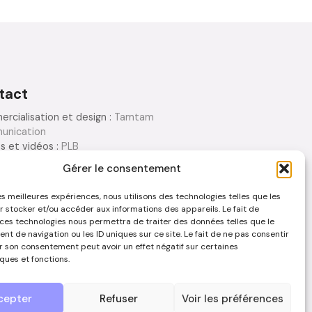
tact
rcialisation et design :
Tamtam
unication
s et vidéos :
PLB
eur.photo.vidéo
Gérer le consentement
tion : Tamtam Communication
les meilleures expériences, nous utilisons des technologies telles que les
r stocker et/ou accéder aux informations des appareils. Le fait de
ous contacter
 ces technologies nous permettra de traiter des données telles que le
t de navigation ou les ID uniques sur ce site. Le fait de ne pas consentir
er son consentement peut avoir un effet négatif sur certaines
ques et fonctions.
TIONS LÉGALES
cepter
Refuser
Voir les préférences