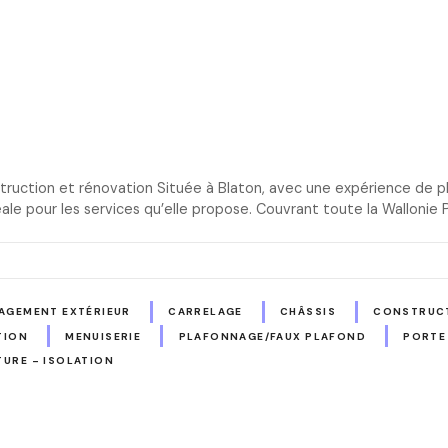
truction et rénovation Située à Blaton, avec une expérience de plu
éale pour les services qu’elle propose. Couvrant toute la Wallonie
AGEMENT EXTÉRIEUR
CARRELAGE
CHÂSSIS
CONSTRUCT
TION
MENUISERIE
PLAFONNAGE/FAUX PLAFOND
PORTE
TURE – ISOLATION