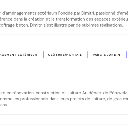
ur d’aménagements extérieurs Fondée par Dimitri, passionné d’am
rence dans la création et la transformation des espaces extérieur
rage béton, Dimitri s’est illustré par de sublimes réalisations…
AGEMENT EXTÉRIEUR
CLÔTURE/PORTAIL
PARC & JARDIN
aire en rénovation, construction et toiture Au départ de Péruwe
 comme les professionnels dans leurs projets de toiture, de gros œ
sans…