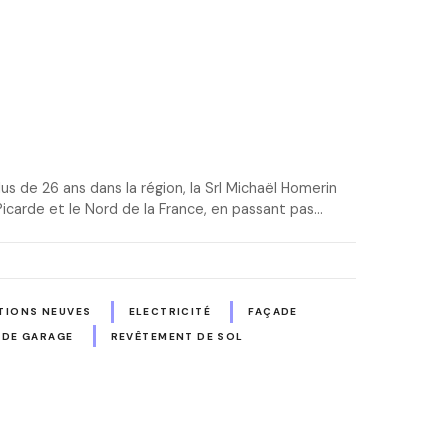
s de 26 ans dans la région, la Srl Michaël Homerin
 Picarde et le Nord de la France, en passant pas…
IONS NEUVES
ELECTRICITÉ
FAÇADE
 DE GARAGE
REVÊTEMENT DE SOL