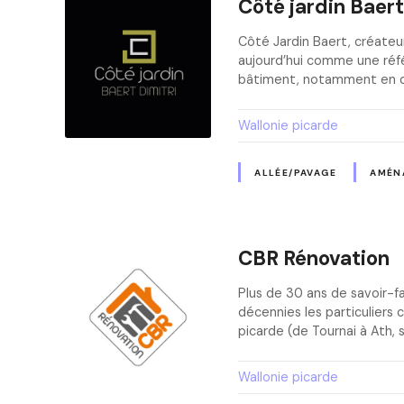
Côté jardin Baert
Côté Jardin Baert, créate
aujourd’hui comme une réfé
bâtiment, notamment en coff
Wallonie picarde
ALLÉE/PAVAGE
AMÉN
CBR Rénovation
Plus de 30 ans de savoir-f
décennies les particuliers
picarde (de Tournai à Ath, 
Wallonie picarde