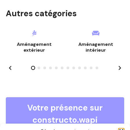
m
Autres catégories
e
s
s
Aménagement
Aménagement
a
extérieur
intérieur
g
e
s
Votre présence sur
constructo.wapi
COMMENT DEVENIR ANNONCEUR ?