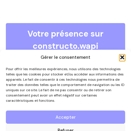
s
Votre présence sur
constructo.wapi
COMMENT DEVENIR ANNONCEUR ?
Gérer le consentement
Vous souhaitez devenir annonceur et faire partie de ce
guide ?
Pour offrir les meilleures expériences, nous utilisons des technologies
telles que les cookies pour stocker et/ou accéder aux informations des
Contactez-nous par téléphone au 0497/67.09.54 ou
appareils. Le fait de consentir à ces technologies nous permettra de
via
info@constructowapi.be
traiter des données telles que le comportement de navigation ou les ID
uniques sur ce site. Le fait de ne pas consentir ou de retirer son
consentement peut avoir un effet négatif sur certaines
caractéristiques et fonctions.
Nous contacter
Accepter
Le guide des entreprises
Refuser