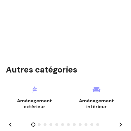
i
o
n
d
e
s
m
Autres catégories
e
s
s
Aménagement
Aménagement
a
extérieur
intérieur
g
e