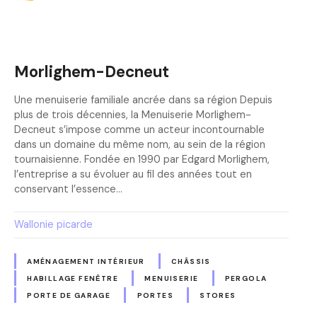
Morlighem-Decneut
Une menuiserie familiale ancrée dans sa région Depuis
plus de trois décennies, la Menuiserie Morlighem-
Decneut s’impose comme un acteur incontournable
dans un domaine du même nom, au sein de la région
tournaisienne. Fondée en 1990 par Edgard Morlighem,
l’entreprise a su évoluer au fil des années tout en
conservant l’essence…
Wallonie picarde
AMÉNAGEMENT INTÉRIEUR
CHÂSSIS
HABILLAGE FENÊTRE
MENUISERIE
PERGOLA
PORTE DE GARAGE
PORTES
STORES