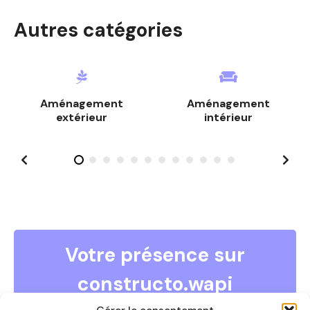
m
Autres catégories
e
s
s
Aménagement
Aménagement
a
extérieur
intérieur
g
e
s
Votre présence sur
constructo.wapi
COMMENT DEVENIR ANNONCEUR ?