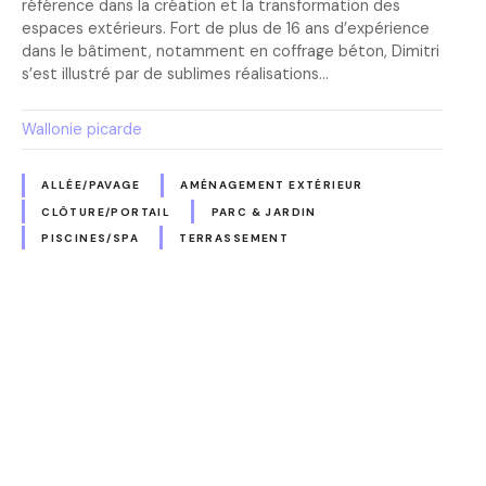
référence dans la création et la transformation des
espaces extérieurs. Fort de plus de 16 ans d’expérience
dans le bâtiment, notamment en coffrage béton, Dimitri
s’est illustré par de sublimes réalisations…
Wallonie picarde
ALLÉE/PAVAGE
AMÉNAGEMENT EXTÉRIEUR
CLÔTURE/PORTAIL
PARC & JARDIN
PISCINES/SPA
TERRASSEMENT
N
a
v
i