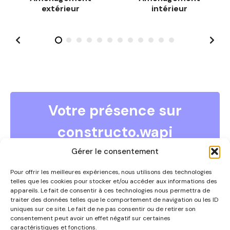
a
extérieur
intérieur
g
e
s
Votre présence sur
constructo.wapi
COMMENT DEVENIR ANNONCEUR ?
Gérer le consentement
Vous souhaitez devenir annonceur et faire partie de ce
guide ?
Pour offrir les meilleures expériences, nous utilisons des technologies
telles que les cookies pour stocker et/ou accéder aux informations des
Contactez-nous par téléphone au 0497/67.09.54 ou
appareils. Le fait de consentir à ces technologies nous permettra de
via
info@constructowapi.be
traiter des données telles que le comportement de navigation ou les ID
uniques sur ce site. Le fait de ne pas consentir ou de retirer son
consentement peut avoir un effet négatif sur certaines
caractéristiques et fonctions.